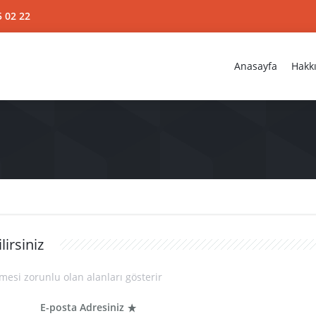
5 02 22
Anasayfa
Hakk
lirsiniz
mesi zorunlu olan alanları gösterir
E-posta Adresiniz